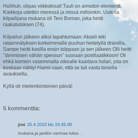
Huhhuh, olipas viikkokisat! Tuuli on armoton elementti.
Kiekkoja uitettiin meressä ja missä milloinkin. Uutena
kilpailijana mukana oli Tero Boman, joka heitti
raakatuloksen (74).
Kilpailun jälkeen alkoi tapahtumaan: Akseli teki
rataennätyksen korkeimmalle puuhun heitetyllä draivilla,
Sampe heitti kasilla ensin tolppaan ja sen jälkeen Olli heitti
"tämmösen vähän spessun" suoraan postilaatikkoon! Oli
ehkä komein vasemmalta oikealle kaartava holari, jota on
koskaan nähty! Harmi vaan, että se tuli vasta toisella
avauksella.
Kyllä oli mielenkiintoinen päivä!
5 kommenttia:
jimi
25.4.2010 klo 19.45.00
mukana,ja janikin varmaa tulos...