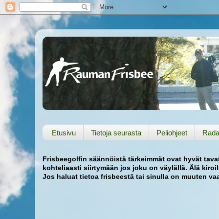
Etusivu
Tietoja seurasta
Peliohjeet
Rada
Frisbeegolfin säännöistä tärkeimmät ovat hyvät tavat 
kohteliaasti siirtymään jos joku on väylällä. Älä kiroi
Jos haluat tietoa frisbeestä tai sinulla on muuten v