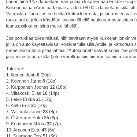
Lauantaina 14.7. lähdetään Vampulaan kisailemaan FrisbEx-Cupin 
Kokoonnutaan Aron parkkipaikalla klo. 08.00 ja lähdetään siitä sitt
Vampulaa. Tarkoitus on heittää kaksi kierrosta, ja kierrosten välis
ruokatauko, jolloin käydään jossain lähellä haukkaamassa jotain (
lounaspaikka on siinä melko lähellä).
Jos porukkaa tulee reilusti, niin tarvitaan myös kuskejan jonkin ve
joilla on auto käytettävissä, voisivat tulla sillä Arolle, ja katsotaan s
monellako autolla pitää lähteä. "Autokunnat" saavat sopia itse pol
jakamisesta porukalla (joten varatkaa siis hieman käteistä varm
Tulokset:
1. Ikonen Jani
-6
(20p)
2. Kovanen Jarno
8
(18p)
3. Karppanen Joonas
12
(16p)
4. Viitakoski Elias
16
(14p)
5. Leivo Erkka
21
(12p)
6. Aalto Erik
21
(10p)
7. Välimäki Janne
23
(9p)
8. Österman Saku
25
(8p)
9. Kuusniemi Mikko
32
(7p)
10. Arponen Eetu
43
(6p)
11. Suursoho Topi
51
(5p)