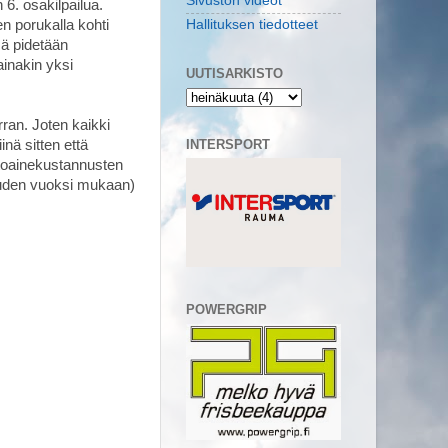
Sivuston videot
6. osakilpailua.
Hallituksen tiedotteet
en porukalla kohti
sä pidetään
ainakin yksi
UUTISARKISTO
rran. Joten kaikki
INTERSPORT
iinä sitten että
ttoainekustannusten
uuden vuoksi mukaan)
POWERGRIP