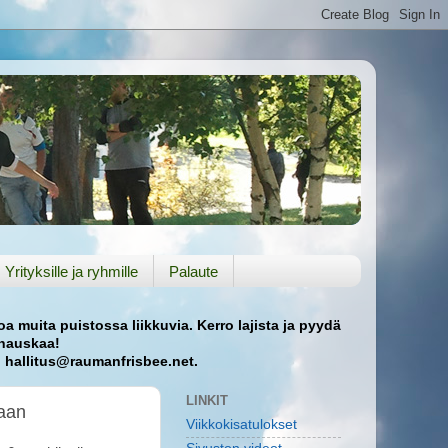
Yrityksille ja ryhmille
Palaute
oa muita puistossa liikkuvia. Kerro lajista ja pyydä
ä hauskaa!
n hallitus@raumanfrisbee.net.
LINKIT
laan
Viikkokisatulokset