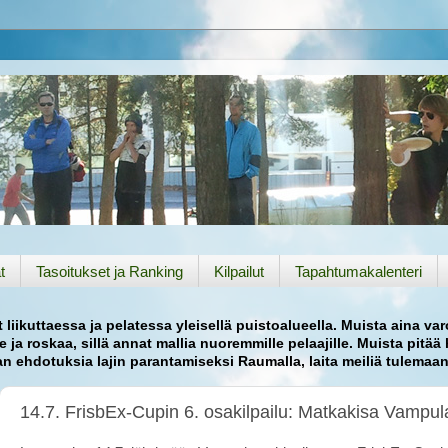
t
Tasoitukset ja Ranking
Kilpailut
Tapahtumakalenteri
liikuttaessa ja pelatessa yleisellä puistoalueella. Muista aina var
le ja roskaa, sillä annat mallia nuoremmille pelaajille. Muista pitä
aan ehdotuksia lajin parantamiseksi Raumalla, laita meiliä tulemaa
14.7. FrisbEx-Cupin 6. osakilpailu: Matkakisa Vampu