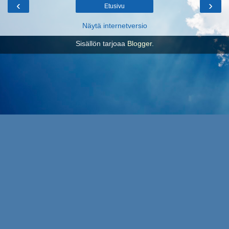
‹
›
Etusivu
Näytä internetversio
Sisällön tarjoaa
Blogger
.