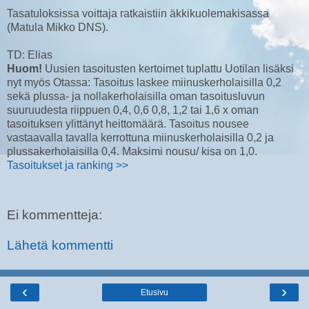
Tasatuloksissa voittaja ratkaistiin äkkikuolemakisassa
(Matula Mikko DNS).
TD: Elias
Huom!
Uusien tasoitusten kertoimet tuplattu Uotilan lisäksi
nyt myös Otassa: Tasoitus laskee miinuskerholaisilla 0,2
sekä plussa- ja nollakerholaisilla oman tasoitusluvun
suuruudesta riippuen 0,4, 0,6 0,8, 1,2 tai 1,6 x oman
tasoituksen ylittänyt heittomäärä. Tasoitus nousee
vastaavalla tavalla kerrottuna miinuskerholaisilla 0,2 ja
plussakerholaisilla 0,4. Maksimi nousu/ kisa on 1,0.
Tasoitukset ja ranking >>
Ei kommentteja:
Lähetä kommentti
‹
›
Etusivu