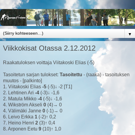
▼
Viikkokisat Otassa 2.12.2012
Raakatuloksen voittaja Viitakoski Elias (-5)
Tasoitetun sarjan tulokset:
Tasoitettu
- (raaka) - tasoituksen
muutos - [palkinto]
1. Viitakoski Elias
-5
(-5)↓ -2 [T1]
2. Lehtinen Ari
-4
(-3)↓ -1,6
2. Matula Mikko
-4
(-5)↓ -1,6
4. Wikström Akseli
0
(4)→ 0
4. Välimäki Janne
0
(-1)→ 0
6. Leivo Erkka
1
(-2)↑ 0,2
7. Heino Henri
2
(3)↑ 0,4
8. Arponen Eetu
9
(10)↑ 1,0