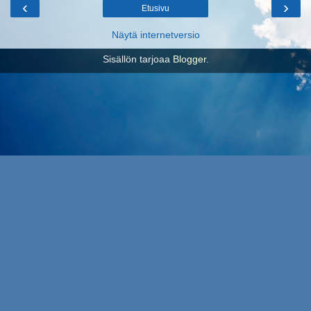
‹
›
Etusivu
Näytä internetversio
Sisällön tarjoaa
Blogger
.