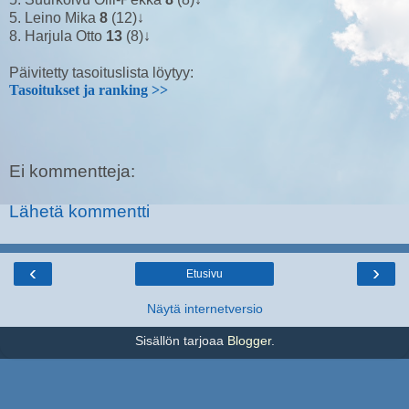
5. Leino Mika
8
(12)↓
8. Harjula Otto
13
(8)↓
Päivitetty tasoituslista löytyy:
Tasoitukset ja ranking >>
Ei kommentteja:
Lähetä kommentti
‹
›
Etusivu
Näytä internetversio
Sisällön tarjoaa
Blogger
.