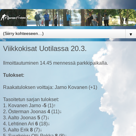
▼
Viikkokisat Uotilassa 20.3.
Ilmoittautuminen 14.45 mennessä parkkipaikalla.
Tulokset:
Raakatuloksen voittaja: Jarno Kovanen (+1)
Tasoitetun sarjan tulokset:
1. Kovanen Jarno
-5
(1)↑
2. Österman Joonas
4
(11)↓
3. Aalto Joonas
5
(7)↓
4. Lehtinen Ari
6
(18)↓
5. Aalto Erik
8
(7)↓
5. Suurkoivu Olli-Pekka
8
(8)↓