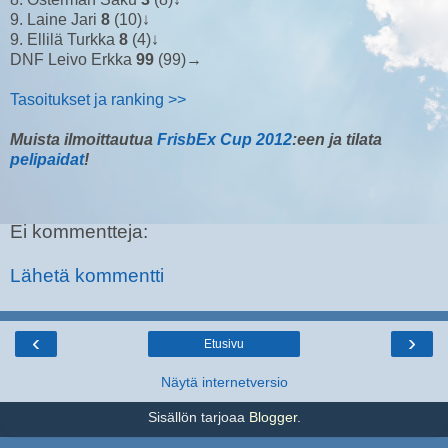
9. Laine Jari
8
(10)↓
9. Ellilä Turkka
8
(4)↓
DNF Leivo Erkka
99
(99)→
Tasoitukset ja ranking >>
Muista ilmoittautua
FrisbEx Cup 2012
:een ja tilata
pelipaidat
!
Ei kommentteja:
Lähetä kommentti
‹
›
Etusivu
Näytä internetversio
Sisällön tarjoaa
Blogger
.