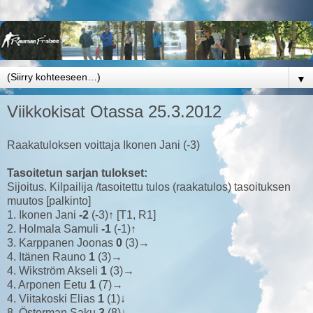
▼
Viikkokisat Otassa 25.3.2012
Raakatuloksen voittaja Ikonen Jani (-3)
Tasoitetun sarjan tulokset:
Sijoitus. Kilpailija /tasoitettu tulos (raakatulos) tasoituksen
muutos [palkinto]
1. Ikonen Jani
-2
(-3)↑ [T1, R1]
2. Holmala Samuli
-1
(-1)↑
3. Karppanen Joonas
0
(3)→
4. Itänen Rauno
1
(3)→
4. Wikström Akseli
1
(3)→
4. Arponen Eetu
1
(7)→
4. Viitakoski Elias
1
(1)↓
8. Österman Saku
3
(8)↓